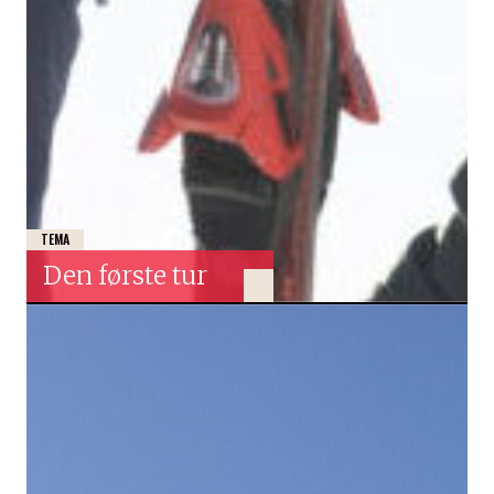
TEMA
Den første tur