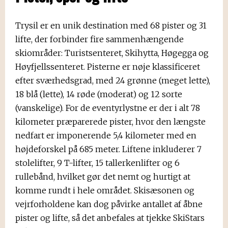
Spa
Trysil er en unik destination med 68 pister og 31
lifte, der forbinder fire sammenhængende
skiområder: Turistsenteret, Skihytta, Høgegga og
Høyfjellssenteret. Pisterne er nøje klassificeret
efter sværhedsgrad, med 24 grønne (meget lette),
18 blå (lette), 14 røde (moderat) og 12 sorte
(vanskelige). For de eventyrlystne er der i alt 78
kilometer præparerede pister, hvor den længste
nedfart er imponerende 5,4 kilometer med en
højdeforskel på 685 meter. Liftene inkluderer 7
stolelifter, 9 T-lifter, 15 tallerkenlifter og 6
rullebånd, hvilket gør det nemt og hurtigt at
komme rundt i hele området. Skisæsonen og
vejrforholdene kan dog påvirke antallet af åbne
pister og lifte, så det anbefales at tjekke SkiStars