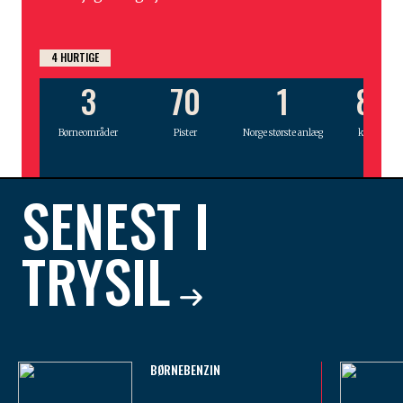
4 HURTIGE
3
70
1
80
Børneområder
Pister
Norge største anlæg
km, fra DK
SENEST I
TRYSIL
BØRNEBENZIN