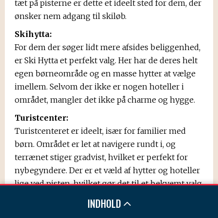
tæt på pisterne er dette et ideelt sted for dem, der
ønsker nem adgang til skiløb.
Skihytta:
For dem der søger lidt mere afsides beliggenhed,
er Ski Hytta et perfekt valg. Her har de deres helt
egen børneområde og en masse hytter at vælge
imellem. Selvom der ikke er nogen hoteller i
området, mangler det ikke på charme og hygge.
Turistcenter:
Turistcenteret er ideelt, især for familier med
børn. Området er let at navigere rundt i, og
terrænet stiger gradvist, hvilket er perfekt for
nybegyndere. Der er et væld af hytter og hoteller
lige ved pisten, hvilket gør det til et bekvemt valg
for skiløbere i alle aldre.
INDHOLD
Uden for Byen: