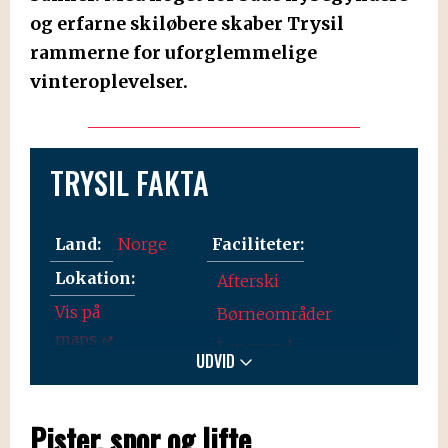
og erfarne skiløbere skaber Trysil
rammerne for uforglemmelige
vinteroplevelser.
TRYSIL FAKTA
Land:
Norge
Faciliteter:
Lokation:
Afterski
Vis på
Børneområder
maps
Langrend
UDVID
Maskot
Parkering
Pister, spor og lifte
Snowpark