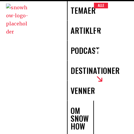
ALLE
TEMAER
DESTI
NATI
ARTIKLER
ONER
PODCAST
DESTINATIONER
VENNER
Find din
destination
Her får du et
OM
overblik over
SNOW
nøje udvalgte
HOW
skidestinatione