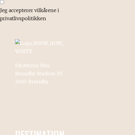
Jeg accepterer vilkårene i
privatlivspolitikken
Idrættens Hus
Brøndby Stadion 20
2605
Brøndby
DESTINATION