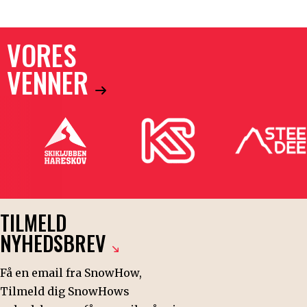
Langrend
12
Skiløb hele året
2
VORES
Freeride / offpiste
1
VENNER
See less
POPULARITET
Danskerfavorit
1
TRANSPORT
TILMELD
Bus
2
NYHEDSBREV
Bil
2
Fly
2
Få en email fra SnowHow,
Tilmeld dig SnowHows